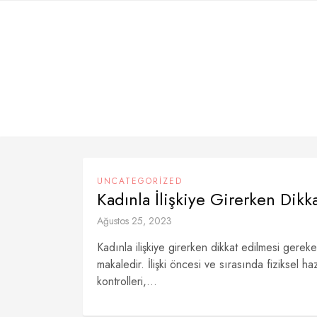
Skip
to
content
UNCATEGORIZED
Kadınla İlişkiye Girerken Dik
Ağustos 25, 2023
Kadınla ilişkiye girerken dikkat edilmesi gereken
makaledir. İlişki öncesi ve sırasında fiziksel haz
kontrolleri,...