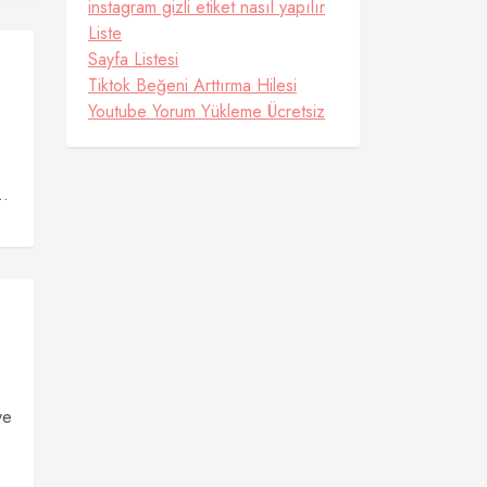
instagram gizli etiket nasıl yapılır
Liste
Sayfa Listesi
Tiktok Beğeni Arttırma Hilesi
Youtube Yorum Yükleme Ücretsiz
..
ye