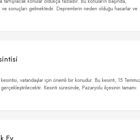
a tartışılacak konular oldukça fazladır. Bu konuların başında,
i ve sonuçları gelmektedir. Depremlerin neden olduğu hasarlar ve
intisi
kesintisi, vatandaşlar için önemli bir konudur. Bu kesinti, 15 Temmu
erçekleştirilecektir. Kesinti süresinde, Pazaryolu ilçesinin tamamı
ık Ev