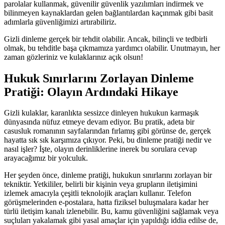
parolalar kullanmak, güvenilir güvenlik yazılımları indirmek ve
bilinmeyen kaynaklardan gelen bağlantılardan kaçınmak gibi basit
adımlarla güvenliğimizi artırabiliriz.
Gizli dinleme gerçek bir tehdit olabilir. Ancak, bilinçli ve tedbirli
olmak, bu tehditle başa çıkmamıza yardımcı olabilir. Unutmayın, her
zaman gözleriniz ve kulaklarınız açık olsun!
Hukuk Sınırlarını Zorlayan Dinleme
Pratiği: Olayın Ardındaki Hikaye
Gizli kulaklar, karanlıkta sessizce dinleyen hukukun karmaşık
dünyasında nüfuz etmeye devam ediyor. Bu pratik, adeta bir
casusluk romanının sayfalarından fırlamış gibi görünse de, gerçek
hayatta sık sık karşımıza çıkıyor. Peki, bu dinleme pratiği nedir ve
nasıl işler? İşte, olayın derinliklerine inerek bu sorulara cevap
arayacağımız bir yolculuk.
Her şeyden önce, dinleme pratiği, hukukun sınırlarını zorlayan bir
tekniktir. Yetkililer, belirli bir kişinin veya grupların iletişimini
izlemek amacıyla çeşitli teknolojik araçları kullanır. Telefon
görüşmelerinden e-postalara, hatta fiziksel buluşmalara kadar her
türlü iletişim kanalı izlenebilir. Bu, kamu güvenliğini sağlamak veya
suçluları yakalamak gibi yasal amaçlar için yapıldığı iddia edilse de,