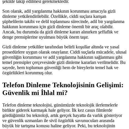
şekilde takip edilmesi gerekmektedir.
Son olarak, adil yargılanma hakkının korunması amacıyla gizli
dinleme yetkilendirilebilir. Özellikle, ciddi suçlara karışan
şüphelilerin takibi ve delil toplanması sürecinde, adil bir yargılanma
hakkının korunması için gizli dinleme önemli bir araç olabilir.
Ancak, bu durumda da gizli dinleme kararı alınırken şeffaflık ve
denge prensiplerine uyulması büyük önem taşır.
Gizli dinleme yetkililer tarafından belirli koşullar altında ve yasal
prosedürlere uygun olarak onaylanır. Ciddi suçlarla mücadele, ulusal
güvenliğin korunması ve adil yargılanma hakkının sağlanması gibi
temel prensipler çerçevesinde gizli dinleme kararları verilmelidir. Bu
sayede, hem toplumun güvenliği hem de bireylerin temel hak ve
özgürlükleri korunmuş olur.
Telefon Dinleme Teknolojisinin Gelişimi:
Güvenlik mi İhlal mi?
Telefon dinleme teknolojisi, günümüzde teknolojik ilerlemelerle
birlikte giderek karmaşık hale geliyor. İlk kez casus filmlerde
gördüğümüz bu teknoloji, artık gerçek hayatta da varlık gösteriyor
ve güvenlik uzmanları ile sivil özgürlük savunucuları arasında
büyük bir tartışma konusu haline geliyor. Peki, bu teknolojinin