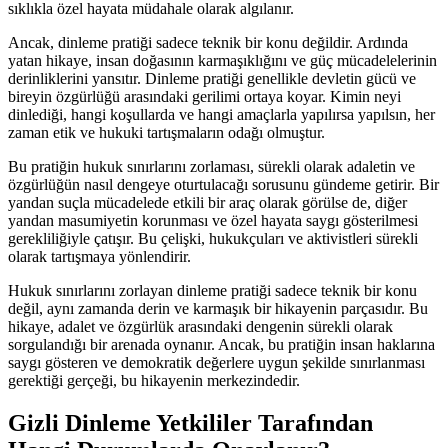
sıklıkla özel hayata müdahale olarak algılanır.
Ancak, dinleme pratiği sadece teknik bir konu değildir. Ardında
yatan hikaye, insan doğasının karmaşıklığını ve güç mücadelelerinin
derinliklerini yansıtır. Dinleme pratiği genellikle devletin gücü ve
bireyin özgürlüğü arasındaki gerilimi ortaya koyar. Kimin neyi
dinlediği, hangi koşullarda ve hangi amaçlarla yapılırsa yapılsın, her
zaman etik ve hukuki tartışmaların odağı olmuştur.
Bu pratiğin hukuk sınırlarını zorlaması, sürekli olarak adaletin ve
özgürlüğün nasıl dengeye oturtulacağı sorusunu gündeme getirir. Bir
yandan suçla mücadelede etkili bir araç olarak görülse de, diğer
yandan masumiyetin korunması ve özel hayata saygı gösterilmesi
gerekliliğiyle çatışır. Bu çelişki, hukukçuları ve aktivistleri sürekli
olarak tartışmaya yönlendirir.
Hukuk sınırlarını zorlayan dinleme pratiği sadece teknik bir konu
değil, aynı zamanda derin ve karmaşık bir hikayenin parçasıdır. Bu
hikaye, adalet ve özgürlük arasındaki dengenin sürekli olarak
sorgulandığı bir arenada oynanır. Ancak, bu pratiğin insan haklarına
saygı gösteren ve demokratik değerlere uygun şekilde sınırlanması
gerektiği gerçeği, bu hikayenin merkezindedir.
Gizli Dinleme Yetkililer Tarafından