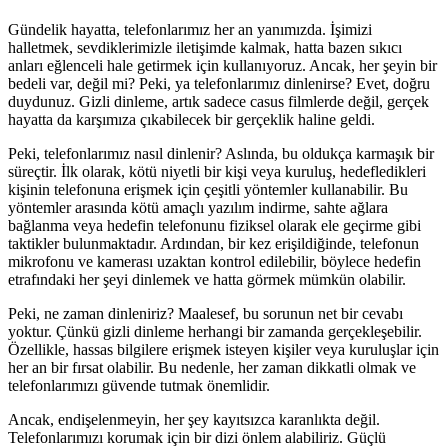
Gündelik hayatta, telefonlarımız her an yanımızda. İşimizi
halletmek, sevdiklerimizle iletişimde kalmak, hatta bazen sıkıcı
anları eğlenceli hale getirmek için kullanıyoruz. Ancak, her şeyin bir
bedeli var, değil mi? Peki, ya telefonlarımız dinlenirse? Evet, doğru
duydunuz. Gizli dinleme, artık sadece casus filmlerde değil, gerçek
hayatta da karşımıza çıkabilecek bir gerçeklik haline geldi.
Peki, telefonlarımız nasıl dinlenir? Aslında, bu oldukça karmaşık bir
süreçtir. İlk olarak, kötü niyetli bir kişi veya kuruluş, hedefledikleri
kişinin telefonuna erişmek için çeşitli yöntemler kullanabilir. Bu
yöntemler arasında kötü amaçlı yazılım indirme, sahte ağlara
bağlanma veya hedefin telefonunu fiziksel olarak ele geçirme gibi
taktikler bulunmaktadır. Ardından, bir kez erişildiğinde, telefonun
mikrofonu ve kamerası uzaktan kontrol edilebilir, böylece hedefin
etrafındaki her şeyi dinlemek ve hatta görmek mümkün olabilir.
Peki, ne zaman dinleniriz? Maalesef, bu sorunun net bir cevabı
yoktur. Çünkü gizli dinleme herhangi bir zamanda gerçekleşebilir.
Özellikle, hassas bilgilere erişmek isteyen kişiler veya kuruluşlar için
her an bir fırsat olabilir. Bu nedenle, her zaman dikkatli olmak ve
telefonlarımızı güvende tutmak önemlidir.
Ancak, endişelenmeyin, her şey kayıtsızca karanlıkta değil.
Telefonlarımızı korumak için bir dizi önlem alabiliriz. Güçlü