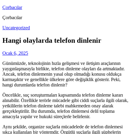
Skip
Çorbacılar
to
Çorbacılar
content
Uncategorized
Hangi olaylarda telefon dinlenir
Ocak 6, 2025
Günümüzde, teknolojinin hızla gelişmesi ve iletişim araçlarının
yaygınlaşmasıyla birlikte, telefon dinleme olayları da artmaktadır.
Ancak, telefon dinlemenin yasal olup olmadığı konusu oldukça
karmaşıktır ve genellikle ülkelere göre değişiklik gösterir. Peki,
hangi durumlarda telefon dinlenir?
Öncelikle, suç soruşturmaları kapsamında telefon dinleme kararı
alınabilir. Özellikle terörle mücadele gibi ciddi suçlarla ilgili olarak,
yetkililerin telefon dinleme talebi mahkemeden onay alarak
gerçekleştirilir. Bu durumda, telefon dinlemesi delil toplama
amacıyla yapılır ve hukuki süreçlerle belirlenir.
Aynı şekilde, organize suçlarla mücadelede de telefon dinlemesi
sıkça kullanılan bir yöntemdir. Örgütlü suçlarla ilgili şüphelerin