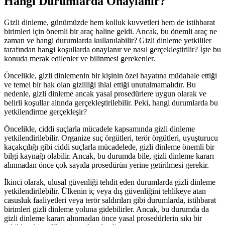
Hangi Durumlarda Onaylanır?
Gizli dinleme, günümüzde hem kolluk kuvvetleri hem de istihbarat
birimleri için önemli bir araç haline geldi. Ancak, bu önemli araç ne
zaman ve hangi durumlarda kullanılabilir? Gizli dinleme yetkililer
tarafından hangi koşullarda onaylanır ve nasıl gerçekleştirilir? İşte bu
konuda merak edilenler ve bilinmesi gerekenler.
Öncelikle, gizli dinlemenin bir kişinin özel hayatına müdahale ettiği
ve temel bir hak olan gizliliği ihlal ettiği unutulmamalıdır. Bu
nedenle, gizli dinleme ancak yasal prosedürlere uygun olarak ve
belirli koşullar altında gerçekleştirilebilir. Peki, hangi durumlarda bu
yetkilendirme gerçekleşir?
Öncelikle, ciddi suçlarla mücadele kapsamında gizli dinleme
yetkilendirilebilir. Organize suç örgütleri, terör örgütleri, uyuşturucu
kaçakçılığı gibi ciddi suçlarla mücadelede, gizli dinleme önemli bir
bilgi kaynağı olabilir. Ancak, bu durumda bile, gizli dinleme kararı
alınmadan önce çok sayıda prosedürün yerine getirilmesi gerekir.
İkinci olarak, ulusal güvenliği tehdit eden durumlarda gizli dinleme
yetkilendirilebilir. Ülkenin iç veya dış güvenliğini tehlikeye atan
casusluk faaliyetleri veya terör saldırıları gibi durumlarda, istihbarat
birimleri gizli dinleme yoluna gidebilirler. Ancak, bu durumda da
gizli dinleme kararı alınmadan önce yasal prosedürlerin sıkı bir