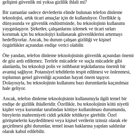
gelişimi güvenlik mi yoksa gizlilik ihlali mi?
Bir zamanlar sadece devletlerin elinde bulunan telefon dinleme
teknolojisi, artık ticari amaçlar için de kullanılıyor. Özellikle iş
dünyasında ve güvenlik endüstrisinde, bu teknolojinin kullanımı
yaygınlaşıyor. Şirketler, çalışanlarını izlemek ve ticari sırları
korumak için bu teknolojiyi kullanarak güvenliklerini artırmayı
hedefliyorlar. Ancak, bu durum çalışan gizliliği ve kişisel
özgürlükler açısından endişe verici olabilir.
Öte yandan, telefon dinleme teknolojisinin güvenlik açısından önemi
de göz ardı edilemez. Terörle mücadele ve suçla mücadele gibi
alanlarda, bu teknoloji polis ve istihbarat teşkilatlarına önemli bir
avantaj sağlıyor. Potansiyel tehditlerin tespit edilmesi ve önlenmesi,
toplumun genel güvenliği açısından hayati önem taşıyor.
Dolayısıyla, bu teknolojinin kullanımı bazı durumlarda kaçınılmaz
hale geliyor.
Ancak, telefon dinleme teknolojisinin kullanımıyla ilgili temel bir
endişe de gizlilik ihlalleridir. Özellikle, bu teknolojinin kötü niyetli
kişiler veya kurumlar tarafından kötüye kullanılması durumunda,
bireylerin mahremiyeti ciddi şekilde tehlikeye girebilir. Özel
görüşmelerin kaydedilmesi veya kişisel verilerin izinsiz olarak ele
geçirilmesi gibi durumlar, temel insan haklarına yapılan saldırılar
olarak kabul edilebilir.