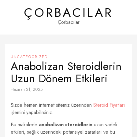
Skip
ÇORBACILAR
to
content
Çorbacılar
UNCATEGORIZED
Anabolizan Steroidlerin
Uzun Dönem Etkileri
Haziran 21, 2025
Sizde hemen internet sitemiz üzerinden
Steroid Fiyatları
işlemini yapabilirsiniz.
Bu makalede
anabolizan steroidlerin
uzun vadeli
etkileri, sağlık üzerindeki potansiyel zararları ve bu