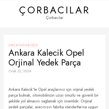
Skip
ÇORBACILAR
to
content
Çorbacılar
UNCATEGORIZED
Ankara Kalecik Opel
Orjinal Yedek Parça
Ocak 22, 2024
Ankara Kalecik'te Opel araçlarınız için orijinal yedek
parça bulmak, otomobilinizin uzun ömürlü ve güvenli bir
şekilde yol almasını sağlamak için önemlidir. Orijinal
yedek parçalar, aracınızın fabrika standartlarına uygun