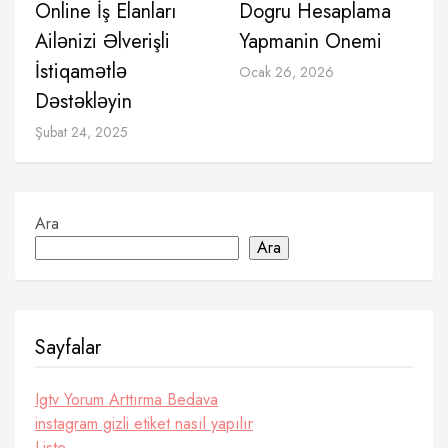
Online İş Elanları
Dogru Hesaplama
Ailənizi Əlverişli
Yapmanin Onemi
İstiqamətlə
Ocak 26, 2026
Dəstəkləyin
Şubat 24, 2025
Ara
Ara
Sayfalar
Igtv Yorum Arttırma Bedava
instagram gizli etiket nasıl yapılır
Liste