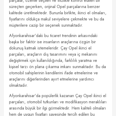
parçalar, özenle seçilen ve titizlikle kontrol edilen bir
süreçten geçerken, orijinal Opel parçalarına benzer
kalitede üretilmektedir. Bununla birlikte, ikinci el olmaları,
fiyatlarını oldukça makul seviyelere çekmekte ve bu da
müşterilere cazip bir seçenek sunmaktadır.
Afyonkarahisar'daki bu ticaret trendinin arkasındaki
başka bir faktör ise insanların araçlarına özgün bir
dokunuş katmak istemeleridir. Çay Opel ikinci el
parçaları, araçların dış tasarımını veya iç mekanını
değiştirmek için kullanıldığında, farklılık yaratma ve
kişisel tarzı ön plana çıkarma imkanı sunmaktadır. Bu da
otomobil sahiplerinin kendilerini ifade etmelerine ve
araçlarını diğerlerinden ayırt etmelerine yardımcı
olmaktadır.
Afyonkarahisar'da popülerlik kazanan Çay Opel ikinci el
parçaları, otomobil tutkunları ve modifikasyon meraklıları
arasında büyük bir ilgi görmektedir. Hem kaliteli olmaları
hem de uygun fiyatları sayesinde tercih edilen bu