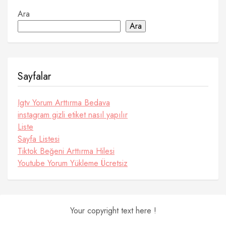
Ara
Ara
Sayfalar
Igtv Yorum Arttırma Bedava
instagram gizli etiket nasıl yapılır
Liste
Sayfa Listesi
Tiktok Beğeni Arttırma Hilesi
Youtube Yorum Yükleme Ücretsiz
Your copyright text here !