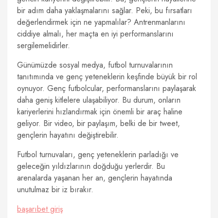
bir adım daha yaklaşmalarını sağlar. Peki, bu fırsatları
değerlendirmek için ne yapmalılar? Antrenmanlarını
ciddiye almalı, her maçta en iyi performanslarını
sergilemelidirler.
Günümüzde sosyal medya, futbol turnuvalarının
tanıtımında ve genç yeteneklerin keşfinde büyük bir rol
oynuyor. Genç futbolcular, performanslarını paylaşarak
daha geniş kitlelere ulaşabiliyor. Bu durum, onların
kariyerlerini hızlandırmak için önemli bir araç haline
geliyor. Bir video, bir paylaşım, belki de bir tweet,
gençlerin hayatını değiştirebilir.
Futbol turnuvaları, genç yeteneklerin parladığı ve
geleceğin yıldızlarının doğduğu yerlerdir. Bu
arenalarda yaşanan her an, gençlerin hayatında
unutulmaz bir iz bırakır.
başarıbet giriş