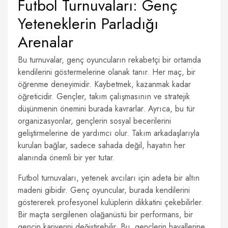
Futbol Turnuvaları: Genç
Yeteneklerin Parladığı
Arenalar
Bu turnuvalar, genç oyuncuların rekabetçi bir ortamda
kendilerini göstermelerine olanak tanır. Her maç, bir
öğrenme deneyimidir. Kaybetmek, kazanmak kadar
öğreticidir. Gençler, takım çalışmasının ve stratejik
düşünmenin önemini burada kavrarlar. Ayrıca, bu tür
organizasyonlar, gençlerin sosyal becerilerini
geliştirmelerine de yardımcı olur. Takım arkadaşlarıyla
kurulan bağlar, sadece sahada değil, hayatın her
alanında önemli bir yer tutar.
Futbol turnuvaları, yetenek avcıları için adeta bir altın
madeni gibidir. Genç oyuncular, burada kendilerini
göstererek profesyonel kulüplerin dikkatini çekebilirler.
Bir maçta sergilenen olağanüstü bir performans, bir
gencin kariyerini değiştirebilir. Bu, gençlerin hayallerine