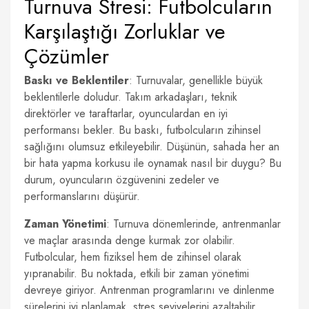
Turnuva Stresi: Futbolcuların
Karşılaştığı Zorluklar ve
Çözümler
Baskı ve Beklentiler
: Turnuvalar, genellikle büyük
beklentilerle doludur. Takım arkadaşları, teknik
direktörler ve taraftarlar, oyunculardan en iyi
performansı bekler. Bu baskı, futbolcuların zihinsel
sağlığını olumsuz etkileyebilir. Düşünün, sahada her an
bir hata yapma korkusu ile oynamak nasıl bir duygu? Bu
durum, oyuncuların özgüvenini zedeler ve
performanslarını düşürür.
Zaman Yönetimi
: Turnuva dönemlerinde, antrenmanlar
ve maçlar arasında denge kurmak zor olabilir.
Futbolcular, hem fiziksel hem de zihinsel olarak
yıpranabilir. Bu noktada, etkili bir zaman yönetimi
devreye giriyor. Antrenman programlarını ve dinlenme
sürelerini iyi planlamak, stres seviyelerini azaltabilir.