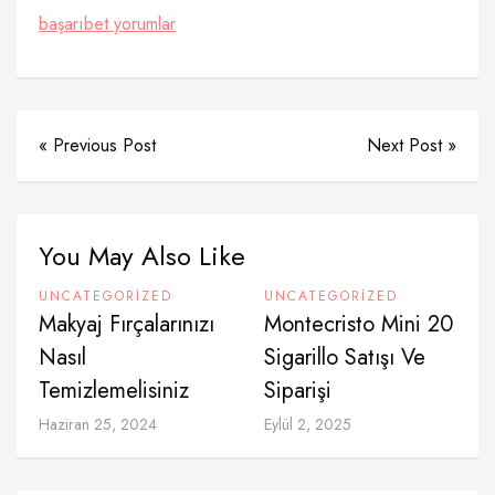
başarıbet yorumlar
« Previous Post
Next Post »
You May Also Like
UNCATEGORIZED
UNCATEGORIZED
Makyaj Fırçalarınızı
Montecristo Mini 20
Nasıl
Sigarillo Satışı Ve
Temizlemelisiniz
Siparişi
Haziran 25, 2024
Eylül 2, 2025