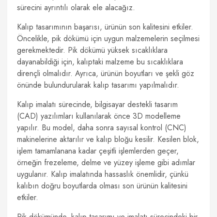
sürecini ayrıntılı olarak ele alacağız.
Kalıp tasarımının başarısı, ürünün son kalitesini etkiler.
Öncelikle, pik dökümü için uygun malzemelerin seçilmesi
gerekmektedir. Pik dökümü yüksek sıcaklıklara
dayanabildiği için, kalıptaki malzeme bu sıcaklıklara
dirençli olmalıdır. Ayrıca, ürünün boyutları ve şekli göz
önünde bulundurularak kalıp tasarımı yapılmalıdır.
Kalıp imalatı sürecinde, bilgisayar destekli tasarım
(CAD) yazılımları kullanılarak önce 3D modelleme
yapılır. Bu model, daha sonra sayısal kontrol (CNC)
makinelerine aktarılır ve kalıp bloğu kesilir. Kesilen blok,
işlem tamamlanana kadar çeşitli işlemlerden geçer,
örneğin frezeleme, delme ve yüzey işleme gibi adımlar
uygulanır. Kalıp imalatında hassaslık önemlidir, çünkü
kalıbın doğru boyutlarda olması son ürünün kalitesini
etkiler.
Pik dökümünde, kalıp tasarımı ve imalatı sürecindeki bir