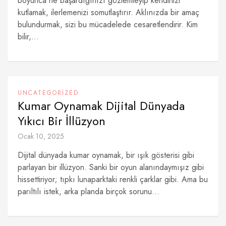
boyunca ne başardığınızı gözlemleyip kendinizi
kutlamak, ilerlemenizi somutlaştırır. Aklınızda bir amaç
bulundurmak, sizi bu mücadelede cesaretlendirir. Kim
bilir,...
UNCATEGORIZED
Kumar Oynamak Dijital Dünyada
Yıkıcı Bir İllüzyon
Ocak 10, 2025
Dijital dünyada kumar oynamak, bir ışık gösterisi gibi
parlayan bir illüzyon. Sanki bir oyun alanındaymışız gibi
hissettiriyor; tıpkı lunaparktaki renkli çarklar gibi. Ama bu
parıltılı istek, arka planda birçok sorunu...