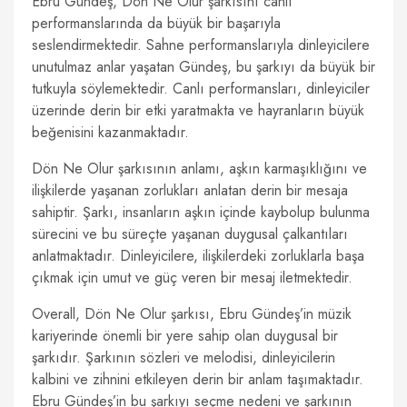
Ebru Gündeş, Dön Ne Olur şarkısını canlı
performanslarında da büyük bir başarıyla
seslendirmektedir. Sahne performanslarıyla dinleyicilere
unutulmaz anlar yaşatan Gündeş, bu şarkıyı da büyük bir
tutkuyla söylemektedir. Canlı performansları, dinleyiciler
üzerinde derin bir etki yaratmakta ve hayranların büyük
beğenisini kazanmaktadır.
Dön Ne Olur şarkısının anlamı, aşkın karmaşıklığını ve
ilişkilerde yaşanan zorlukları anlatan derin bir mesaja
sahiptir. Şarkı, insanların aşkın içinde kaybolup bulunma
sürecini ve bu süreçte yaşanan duygusal çalkantıları
anlatmaktadır. Dinleyicilere, ilişkilerdeki zorluklarla başa
çıkmak için umut ve güç veren bir mesaj iletmektedir.
Overall, Dön Ne Olur şarkısı, Ebru Gündeş’in müzik
kariyerinde önemli bir yere sahip olan duygusal bir
şarkıdır. Şarkının sözleri ve melodisi, dinleyicilerin
kalbini ve zihnini etkileyen derin bir anlam taşımaktadır.
Ebru Gündeş’in bu şarkıyı seçme nedeni ve şarkının