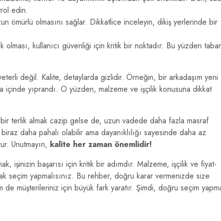
rol edin.
uzun ömürlü olmasını sağlar. Dikkatlice inceleyin, dikiş yerlerinde bir
lması, kullanıcı güvenliği için kritik bir noktadır. Bu yüzden taba
terli değil. Kalite, detaylarda gizlidir. Örneğin, bir arkadaşım yeni
fta içinde yıprandı. O yüzden, malzeme ve işçilik konusuna dikkat
atlı bir terlik almak cazip gelse de, uzun vadede daha fazla masraf
çta biraz daha pahalı olabilir ama dayanıklılığı sayesinde daha az
rur. Unutmayın,
kalite her zaman önemlidir!
k, işinizin başarısı için kritik bir adımdır. Malzeme, işçilik ve fiyat-
k seçim yapmalısınız. Bu rehber, doğru karar vermenizde size
hem de müşterileriniz için büyük fark yaratır. Şimdi, doğru seçim yapm