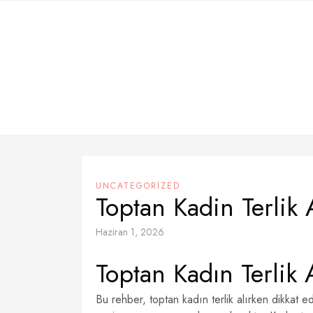
Skip
to
content
UNCATEGORIZED
Toptan Kadin Terlik 
Haziran 1, 2026
Toptan Kadın Terlik 
Bu rehber, toptan kadın terlik alırken dikkat 