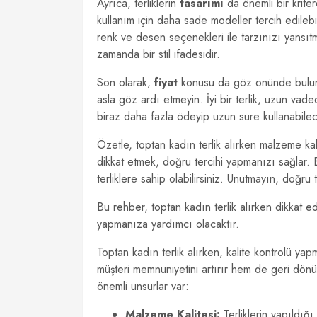
Ayrıca, terliklerin
tasarımı
da önemli bir kriter
kullanım için daha sade modeller tercih edilebil
renk ve desen seçenekleri ile tarzınızı yansıtm
zamanda bir stil ifadesidir.
Son olarak,
fiyat
konusu da göz önünde bulundur
asla göz ardı etmeyin. İyi bir terlik, uzun vaded
biraz daha fazla ödeyip uzun süre kullanabilec
Özetle, toptan kadın terlik alırken malzeme kal
dikkat etmek, doğru tercihi yapmanızı sağlar
terliklere sahip olabilirsiniz. Unutmayın, doğru
Bu rehber, toptan kadın terlik alırken dikkat e
yapmanıza yardımcı olacaktır.
Toptan kadın terlik alırken, kalite kontrolü ya
müşteri memnuniyetini artırır hem de geri dönü
önemli unsurlar var:
Malzeme Kalitesi:
Terliklerin yapıldığ