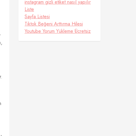
instagram gizli etiket nasıl yapılır
Liste
Sayfa Listesi
Tiktok Beğeni Arttırma Hilesi
Youtube Yorum Yükleme Ücretsiz
r
ı,
r.
n