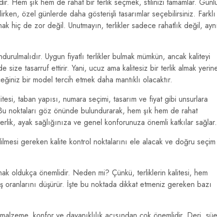
dir. Hem şık hem de rahat bir terlik seçmek, stilinizi tamamlar. Günl
irken, özel günlerde daha gösterişli tasarımlar seçebilirsiniz. Farklı
ak hiç de zor değil. Unutmayın, terlikler sadece rahatlık değil, ayn
ulmalıdır. Uygun fiyatlı terlikler bulmak mümkün, ancak kaliteyi
e size tasarruf ettirir. Yani, ucuz ama kalitesiz bir terlik almak yerin
eğiniz bir model tercih etmek daha mantıklı olacaktır.
itesi, taban yapısı, numara seçimi, tasarım ve fiyat gibi unsurlara
. Bu noktaları göz önünde bulundurarak, hem şık hem de rahat
 terlik, ayak sağlığınıza ve genel konforunuza önemli katkılar sağlar.
dilmesi gereken kalite kontrol noktalarını ele alacak ve doğru seçim
pmak oldukça önemlidir. Neden mi? Çünkü, terliklerin kalitesi, hem
ş oranlarını düşürür. İşte bu noktada dikkat etmeniz gereken bazı
ı malzeme, konfor ve dayanıklılık açısından çok önemlidir. Deri, süe