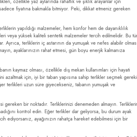
leri, özellikle yaz aylarında rahatlık ve şıklık arayanlar için
sadece fiyatına bakmakla bitmiyor. Peki, dikkat etmeniz gereken
erliklerin yapıldığı malzemeler, hem konfor hem de dayanıklılık
deri veya yüksek kaliteli sentetik malzemeler tercih edilmelidir. Bu tü
. Ayrıca, terliklerin iç astarının da yumuşak ve nefes alabilir olmas
tmayın, ayaklarınızın rahat etmesi, gün boyu enerjik kalmanıza
abanın kaymaz olması, özellikle dış mekan kullanımları için hayati
 azaltmak için, iyi bir taban yapısına sahip terlikler seçmek gereki
ğer terlikleri uzun süre giyecekseniz, tabanın yumuşak ve
i gereken bir noktadır. Terliklerinizi denemeden almayın. Terlikleri
dığını kontrol edin. Eğer terlikler dar geliyorsa, bu durum ayak
rcih ediyorsanız, ayağınızın rahatça hareket edebilmesi için bir