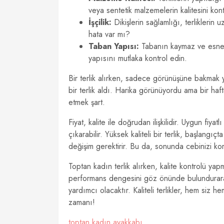
veya sentetik malzemelerin kalitesini kont
İşçilik:
Dikişlerin sağlamlığı, terliklerin 
hata var mı?
Taban Yapısı:
Tabanın kaymaz ve esnek o
yapısını mutlaka kontrol edin.
Bir terlik alırken, sadece görünüşüne bakmak ye
bir terlik aldı. Harika görünüyordu ama bir ha
etmek şart.
Fiyat, kalite ile doğrudan ilişkilidir. Uygun fiy
çıkarabilir. Yüksek kaliteli bir terlik, başlangı
değişim gerektirir. Bu da, sonunda cebinizi ko
Toptan kadın terlik alırken, kalite kontrolü yapma
performans dengesini göz önünde bulundurara
yardımcı olacaktır. Kaliteli terlikler, hem siz 
zamanı!
toptan kadın ayakkabı