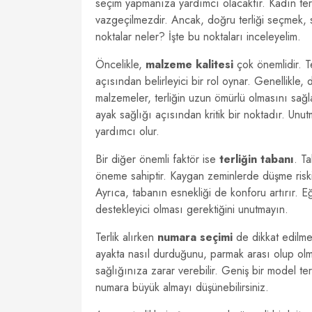
seçim yapmanıza yardımcı olacaktır. Kadın terlik
vazgeçilmezdir. Ancak, doğru terliği seçmek, 
noktalar neler? İşte bu noktaları inceleyelim.
Öncelikle,
malzeme kalitesi
çok önemlidir. T
açısından belirleyici bir rol oynar. Genellikle, 
malzemeler, terliğin uzun ömürlü olmasını sağlar
ayak sağlığı açısından kritik bir noktadır. Unu
yardımcı olur.
Bir diğer önemli faktör ise
terliğin tabanı
. T
öneme sahiptir. Kaygan zeminlerde düşme riskini
Ayrıca, tabanın esnekliği de konforu artırır. E
destekleyici olması gerektiğini unutmayın.
Terlik alırken
numara seçimi
de dikkat edilmes
ayakta nasıl durduğunu, parmak arası olup olma
sağlığınıza zarar verebilir. Geniş bir model te
numara büyük almayı düşünebilirsiniz.