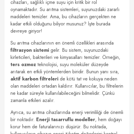
cihazları, sağlıklı içme suyu için kritik bir rol
oynamaktadır. Su arıtma sistemleri, suyunuzdaki zararlı
maddeleri temizler. Ama, bu cihazların gerçekten ne
kadar etkili olduğunu biliyor musunuz? İşte burada
devreye giriyor!
Su arıtma cihazlarının en önemli özellikleri arasında
filtrasyon sistemi
gelir. Bu sistem, suyunuzdaki
kirleticileri, bakterileri ve kimyasalları temizler. Örneğin,
ters ozmoz
teknolojisi, suyu moleküler düzeyde
arıtarak en etkili yöntemlerden biridir. Bunun yanı sıra,
aktif karbon filtreleri
de kötü tat ve kokuya neden
olan maddeleri ortadan kaldırır. Kullanıcılar, bu filtrelerin
ne kadar süreyle kullanılabileceğini bilmelidir. Çünkü
zamanla etkileri azalır.
Ayrıca, su arıtma cihazlarında enerji verimliliği de önemli
bir noktadır.
Enerji tasarruflu modeller
, hem doğayı
korur hem de faturalarınızı düşürür. Bu noktada,
kullanıcıların cihazın enerji tüketim değerlerini kontrol