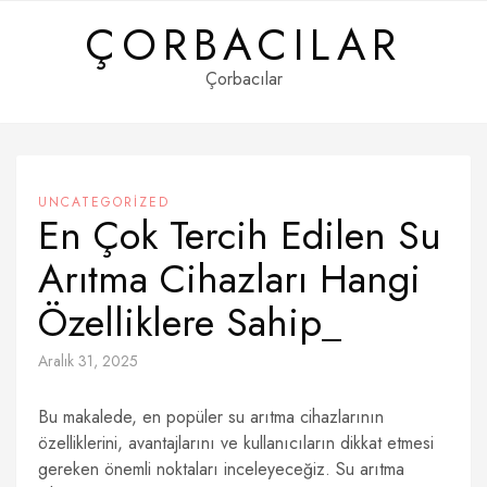
Skip
ÇORBACILAR
to
content
Çorbacılar
UNCATEGORIZED
En Çok Tercih Edilen Su
Arıtma Cihazları Hangi
Özelliklere Sahip_
Aralık 31, 2025
Bu makalede, en popüler su arıtma cihazlarının
özelliklerini, avantajlarını ve kullanıcıların dikkat etmesi
gereken önemli noktaları inceleyeceğiz. Su arıtma