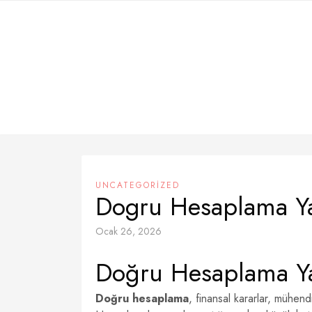
Skip
to
content
UNCATEGORIZED
Dogru Hesaplama 
Ocak 26, 2026
Doğru Hesaplama 
Doğru hesaplama
, finansal kararlar, mühendi