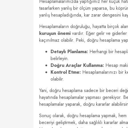
Hesaplamalarımızda yaptığımız her küçük hata,
tasarlarken yanlış bir ölçüm yaparsa, bu köprünü
yanlış hesapladığında, kar zarar dengesini kay
Hesaplamaların doğruluğu, hayatta birçok aland
kuruşun önemi
vardır. Eğer gelir ve giderl
kaçınılmaz olabilir. Peki, doğru hesaplama yapm
Detaylı Planlama:
Herhangi bir hesapl
belirleyin.
Doğru Araçlar Kullanma:
Hesap makine
Kontrol Etme:
Hesaplamalarınızı bir ke
olabilir.
Yani, doğru hesaplama sadece bir beceri değ
hayatında hesaplamalar yapması gerekiyor. Bel
hesaplamalar yaparak, doğru kararlar alabilirs
Sonuç olarak, doğru hesaplama yapmak, hem ki
beceriyi geliştirmek, daha sağlıklı kararlar al