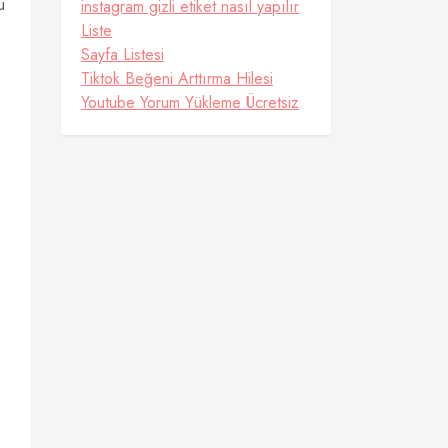
ü
instagram gizli etiket nasıl yapılır
Liste
Sayfa Listesi
Tiktok Beğeni Arttırma Hilesi
Youtube Yorum Yükleme Ücretsiz
ı