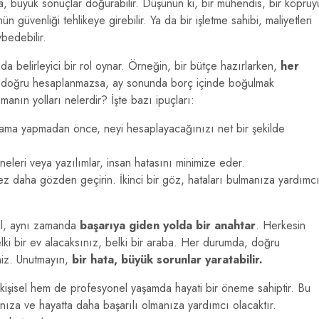
 büyük sonuçlar doğurabilir. Düşünün ki, bir mühendis, bir köprüy
n güvenliği tehlikeye girebilir. Ya da bir işletme sahibi, maliyetleri
bedebilir.
a belirleyici bir rol oynar. Örneğin, bir bütçe hazırlarken,
her
er doğru hesaplanmazsa, ay sonunda borç içinde boğulmak
anın yolları nelerdir? İşte bazı ipuçları:
ama yapmadan önce, neyi hesaplayacağınızı net bir şekilde
leri veya yazılımlar, insan hatasını minimize eder.
z daha gözden geçirin. İkinci bir göz, hataları bulmanıza yardımc
il, aynı zamanda
başarıya giden yolda bir anahtar
. Herkesin
ki bir ev alacaksınız, belki bir araba. Her durumda, doğru
iniz. Unutmayın,
bir hata, büyük sorunlar yaratabilir.
şisel hem de profesyonel yaşamda hayati bir öneme sahiptir. Bu
manıza ve hayatta daha başarılı olmanıza yardımcı olacaktır.