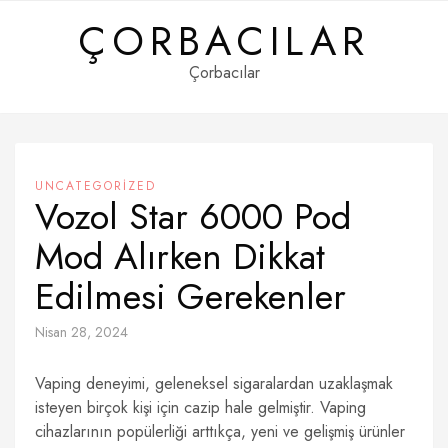
Skip
ÇORBACILAR
to
content
Çorbacılar
UNCATEGORIZED
Vozol Star 6000 Pod
Mod Alırken Dikkat
Edilmesi Gerekenler
Nisan 28, 2024
Vaping deneyimi, geleneksel sigaralardan uzaklaşmak
isteyen birçok kişi için cazip hale gelmiştir. Vaping
cihazlarının popülerliği arttıkça, yeni ve gelişmiş ürünler