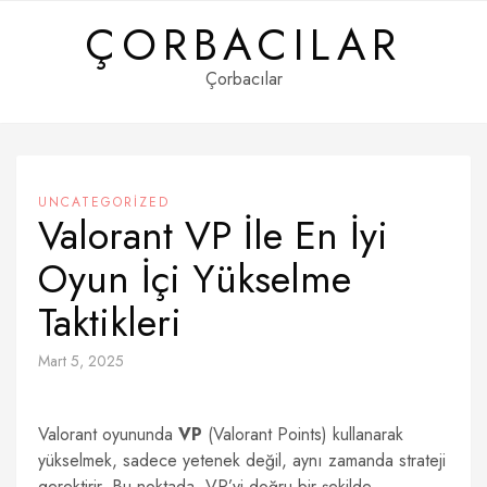
Skip
ÇORBACILAR
to
content
Çorbacılar
UNCATEGORIZED
Valorant VP İle En İyi
Oyun İçi Yükselme
Taktikleri
Mart 5, 2025
Valorant oyununda
VP
(Valorant Points) kullanarak
yükselmek, sadece yetenek değil, aynı zamanda strateji
gerektirir. Bu noktada, VP’yi doğru bir şekilde