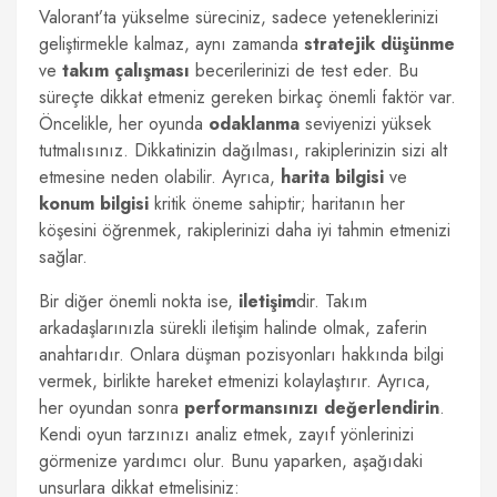
Valorant’ta yükselme süreciniz, sadece yeteneklerinizi
geliştirmekle kalmaz, aynı zamanda
stratejik düşünme
ve
takım çalışması
becerilerinizi de test eder. Bu
süreçte dikkat etmeniz gereken birkaç önemli faktör var.
Öncelikle, her oyunda
odaklanma
seviyenizi yüksek
tutmalısınız. Dikkatinizin dağılması, rakiplerinizin sizi alt
etmesine neden olabilir. Ayrıca,
harita bilgisi
ve
konum bilgisi
kritik öneme sahiptir; haritanın her
köşesini öğrenmek, rakiplerinizi daha iyi tahmin etmenizi
sağlar.
Bir diğer önemli nokta ise,
iletişim
dir. Takım
arkadaşlarınızla sürekli iletişim halinde olmak, zaferin
anahtarıdır. Onlara düşman pozisyonları hakkında bilgi
vermek, birlikte hareket etmenizi kolaylaştırır. Ayrıca,
her oyundan sonra
performansınızı değerlendirin
.
Kendi oyun tarzınızı analiz etmek, zayıf yönlerinizi
görmenize yardımcı olur. Bunu yaparken, aşağıdaki
unsurlara dikkat etmelisiniz: