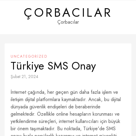
Skip
ÇORBACILAR
to
content
Çorbacılar
UNCATEGORIZED
Türkiye SMS Onay
Şubat 21, 2024
İnternet çağında, her geçen gün daha fazla işlem ve
iletişim dijital platformlara kaymaktadır. Ancak, bu dijital
dünyada güvenlik endişeleri de beraberinde
gelmektedir. Özellikle online hesapların korunması ve
yetkilendirme süreçleri, internet kullanıcıları için büyük
bir önem taşımaktadır. Bu noktada, Türkiye'de SMS
onayı hızla popülerlik kazanmış ve internet güvenliği