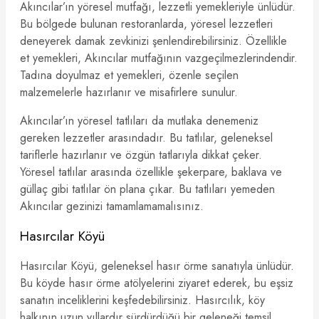
Akıncılar’ın yöresel mutfağı, lezzetli yemekleriyle ünlüdür.
Bu bölgede bulunan restoranlarda, yöresel lezzetleri
deneyerek damak zevkinizi şenlendirebilirsiniz. Özellikle
et yemekleri, Akıncılar mutfağının vazgeçilmezlerindendir.
Tadına doyulmaz et yemekleri, özenle seçilen
malzemelerle hazırlanır ve misafirlere sunulur.
Akıncılar’ın yöresel tatlıları da mutlaka denemeniz
gereken lezzetler arasındadır. Bu tatlılar, geleneksel
tariflerle hazırlanır ve özgün tatlarıyla dikkat çeker.
Yöresel tatlılar arasında özellikle şekerpare, baklava ve
güllaç gibi tatlılar ön plana çıkar. Bu tatlıları yemeden
Akıncılar gezinizi tamamlamamalısınız.
Hasırcılar Köyü
Hasırcılar Köyü, geleneksel hasır örme sanatıyla ünlüdür.
Bu köyde hasır örme atölyelerini ziyaret ederek, bu eşsiz
sanatın inceliklerini keşfedebilirsiniz. Hasırcılık, köy
halkının uzun yıllardır sürdürdüğü bir geleneği temsil