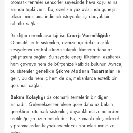
otomatik tenteler sensörler sayesinde hava koşullarına
anında tepki verir. Bu, özellikle yaz aylarında güneşin
etkisini minimuma indirmek isteyenler için büyük bir
rahatlık sağlar.
Bir diğer önemli avantajı ise
Enerji Verimliliğidir
.
Otomatik tente sistemleri, evinizin içindeki sıcaklık
seviyelerini kontrol altında tutarak, klimanın daha az
çalışmasını sağlar. Bu sayede enerji tüketimini azaltarak
hem çevreye hem de bütçenize katkıda bulunur. Ayrıca,
bu sistemler genellikle
Şık ve Modern Tasarımlar
ile
gelir, bu da hem iç hem de dış mekanlarda estetik bir
görünüm sağlar.
Bakım Kolaylığı
da otomatik tentelerin bir diğer
artısıdır. Geleneksel tentelere göre daha az bakım
gerektiren otomatik sistemler, dayanıklı malzemelerden
üretildiği için uzun ömürlüdür. Bu, zamanla oluşabilecek
yıpranmalardan kaynaklanabilecek sorunları minimize
eder.