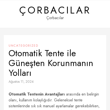
Skip
ÇORBACILAR
to
content
Çorbacılar
UNCATEGORIZED
Otomatik Tente ile
Güneşten Korunmanın
Yolları
Ağustos 11, 2024
Otomatik Tentenin Avantajları
arasında en belirgin
olanı, kullanım kolaylığıdır. Geleneksel tente
sistemlerinde sık sık manuel ayarlamalar gerekebilirken,