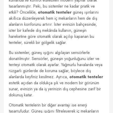
kumanda ile kontrol edilebilen modern yapılar olarak
tasarlanmıştır. Peki, bu sistemler ne kadar pratik ve
etkili? Öncelikle,
otomatik tenteler
güneş ışınlarını
akıllıca düzenleyerek hem iç mekanların hem de dış
alanların konforunu artırır. İster evinizin bahçesinde,
ister bir kafede dış mekânda kullanın, güneşin
hareketine göre otomatik olarak açılıp kapanan bu
tenteler, sürekli bir gölgelik sağlar.
Bu sistemler, güneş ışığını algılayan sensörlerle
donatılmıştır. Sensörler, güneşin yoğunluğunu izler ve
tenteyi otomatik olarak ayarlar. Yağmurlu havalarda veya
rüzgarlı günlerde de koruma sağlar, böylece dış
alanlarda keyfiniz kesilmez. Ayrıca,
otomatik tenteler
estetik açıdan da oldukça şık ve modern bir görünüm
sunar, evinizin ya da iş yerinizin dış cephesine zarif bir
dokunuş katar.
Otomatik tentelerin bir diğer avantajı ise enerji
tasarrufudur. Güneş ışığını filtreleyerek iç mekanların