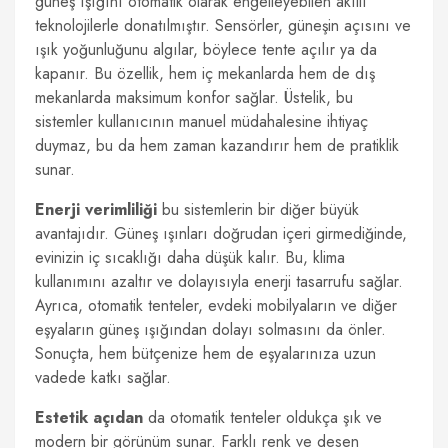
güneş ışığını otomatik olarak engelleyebilen akıllı
teknolojilerle donatılmıştır. Sensörler, güneşin açısını ve
ışık yoğunluğunu algılar, böylece tente açılır ya da
kapanır. Bu özellik, hem iç mekanlarda hem de dış
mekanlarda maksimum konfor sağlar. Üstelik, bu
sistemler kullanıcının manuel müdahalesine ihtiyaç
duymaz, bu da hem zaman kazandırır hem de pratiklik
sunar.
Enerji verimliliği
bu sistemlerin bir diğer büyük
avantajıdır. Güneş ışınları doğrudan içeri girmediğinde,
evinizin iç sıcaklığı daha düşük kalır. Bu, klima
kullanımını azaltır ve dolayısıyla enerji tasarrufu sağlar.
Ayrıca, otomatik tenteler, evdeki mobilyaların ve diğer
eşyaların güneş ışığından dolayı solmasını da önler.
Sonuçta, hem bütçenize hem de eşyalarınıza uzun
vadede katkı sağlar.
Estetik açıdan
da otomatik tenteler oldukça şık ve
modern bir görünüm sunar. Farklı renk ve desen