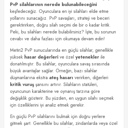
PvP silahlarının nerede bulunabileceğini
keşfedeceğiz. Oyunculara en iyi silahları elde etme
yollarını sunacağız. PvP savaşları, strateji ve beceri
gerektirirken, doğru silah seçimi de bir o kadar kritik.
Peki, bu silahları nerede bulabilirsiniz? İşte, bu sorunun
cevabı ve daha fazlası için okumaya devam edin!
Metin2 PvP sunucularında en güçlü silahlar, genellikle
yüksek
hasar değerleri
ve özel
yetenekler
ile
donatılmıştır. Bu silahlar, oyunculara savaş sırasında
büyük avantajlar sağlar. Örneğin, bazı silahlar
düşmanlarına ekstra
ateş hasarı
verirken, diğerleri
kritik vuruş
şansını artırır. Silahların statüleri,
oyuncunun karakterine ve oynanış tarzına göre
değişiklik gösterir. Bu yüzden, en uygun silahı seçmek
için özelliklerini iyi analiz etmek gerekir.
En güçlü PvP silahlarını bulmak için doğru yerlere
gitmek şart. Genellikle bu silahlar, zindanlarda veya özel