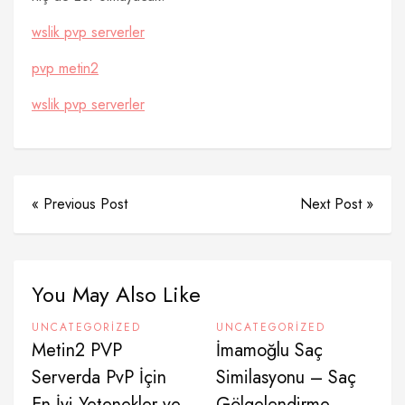
wslik pvp serverler
pvp metin2
wslik pvp serverler
« Previous Post
Next Post »
You May Also Like
UNCATEGORIZED
UNCATEGORIZED
Metin2 PVP
İmamoğlu Saç
Serverda PvP İçin
Similasyonu – Saç
En İyi Yetenekler ve
Gölgelendirme