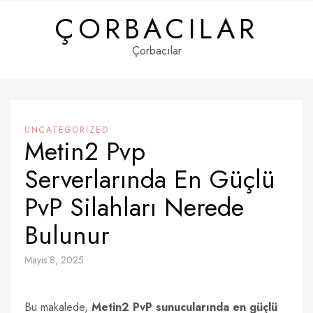
Skip
ÇORBACILAR
to
content
Çorbacılar
UNCATEGORIZED
Metin2 Pvp
Serverlarında En Güçlü
PvP Silahları Nerede
Bulunur
Mayıs 8, 2025
Bu makalede,
Metin2 PvP sunucularında en güçlü