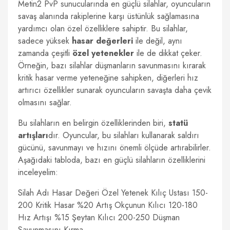
Metin2 PvP sunucularında en güçlü silahlar, oyuncuların
savaş alanında rakiplerine karşı üstünlük sağlamasına
yardımcı olan özel özelliklere sahiptir. Bu silahlar,
sadece yüksek
hasar değerleri
ile değil, aynı
zamanda çeşitli
özel yetenekler
ile de dikkat çeker.
Örneğin, bazı silahlar düşmanların savunmasını kırarak
kritik hasar verme yeteneğine sahipken, diğerleri hız
artırıcı özellikler sunarak oyuncuların savaşta daha çevik
olmasını sağlar.
Bu silahların en belirgin özelliklerinden biri,
statü
artışları
dır. Oyuncular, bu silahları kullanarak saldırı
gücünü, savunmayı ve hızını önemli ölçüde artırabilirler.
Aşağıdaki tabloda, bazı en güçlü silahların özelliklerini
inceleyelim:
Silah Adı Hasar Değeri Özel Yetenek Kılıç Ustası 150-
200 Kritik Hasar %20 Artış Okçunun Kılıcı 120-180
Hız Artışı %15 Şeytan Kılıcı 200-250 Düşman
Savunmasını Kırma