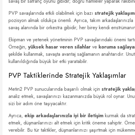
savaş bir satranç oyunu gibidir; doğru hamleler yaparak rakibiniz
PVP savaşlarında etkili olabilmek için bazı
stratejik yaklaşım
pozisyon almak oldukça önemli. Ayrıca, takım arkadaşlarınızla
savaş alanında bir orkestra gibidir; her birey kendi enstrümanın
Ekipman ve yetenek yönetiminin PVP savaşlarındaki önemi tartışıl
Örneğin,
yüksek hasar veren silahlar
ve
koruma sağlayan
şekilde kullanmak, savaşta avantaj sağlamanın anahtarıdır. Un
kullanıldığında büyük bir etki yaratabilir.
PVP Taktiklerinde Stratejik Yaklaşımlar
Metin2 PVP sunucularında başarılı olmak için
stratejik yakla
analiz etmek, savaşlarınızı kazanmanızda büyük rol oynar. Unu
sizi bir adım öne taşıyacaktır.
Ayrıca,
ekip arkadaşlarınızla iyi bir iletişim
kurmak da strat
etmek, düşmanlarınızı alt etmek için kritik öneme sahiptir. Örne
verebilir. Bu tür taktikler, düşmanlarınızı şaşırtmak için mükemme