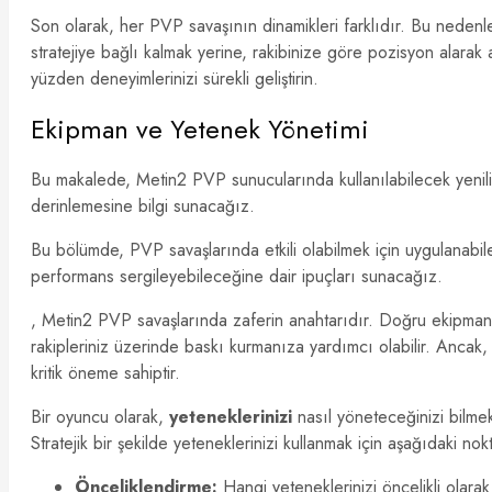
Son olarak, her PVP savaşının dinamikleri farklıdır. Bu nedenl
stratejiye bağlı kalmak yerine, rakibinize göre pozisyon alarak
yüzden deneyimlerinizi sürekli geliştirin.
Ekipman ve Yetenek Yönetimi
Bu makalede, Metin2 PVP sunucularında kullanılabilecek yenilikç
derinlemesine bilgi sunacağız.
Bu bölümde, PVP savaşlarında etkili olabilmek için uygulanabile
performans sergileyebileceğine dair ipuçları sunacağız.
, Metin2 PVP savaşlarında zaferin anahtarıdır. Doğru ekipman se
rakipleriniz üzerinde baskı kurmanıza yardımcı olabilir. Ancak,
kritik öneme sahiptir.
Bir oyuncu olarak,
yeteneklerinizi
nasıl yöneteceğinizi bilmek,
Stratejik bir şekilde yeteneklerinizi kullanmak için aşağıdaki n
Önceliklendirme:
Hangi yeteneklerinizi öncelikli olarak 