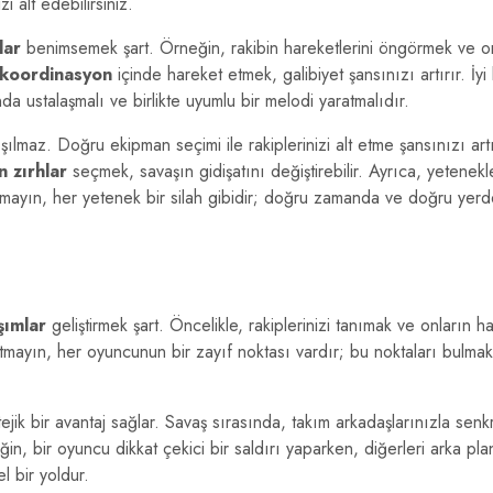
i alt edebilirsiniz.
lar
benimsemek şart. Örneğin, rakibin hareketlerini öngörmek ve 
koordinasyon
içinde hareket etmek, galibiyet şansınızı artırır. İyi 
da ustalaşmalı ve birlikte uyumlu bir melodi yaratmalıdır.
maz. Doğru ekipman seçimi ile rakiplerinizi alt etme şansınızı artır
 zırhlar
seçmek, savaşın gidişatını değiştirebilir. Ayrıca, yetenekleri
utmayın, her yetenek bir silah gibidir; doğru zamanda ve doğru yer
şımlar
geliştirmek şart. Öncelikle, rakiplerinizi tanımak ve onların ha
tmayın, her oyuncunun bir zayıf noktası vardır; bu noktaları bulmak
ejik bir avantaj sağlar. Savaş sırasında, takım arkadaşlarınızla sen
ğin, bir oyuncu dikkat çekici bir saldırı yaparken, diğerleri arka pl
l bir yoldur.