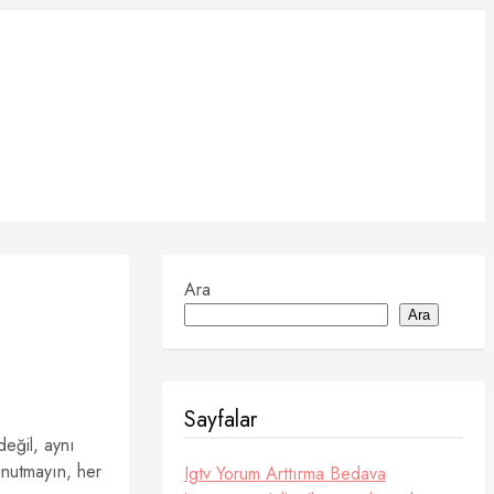
Ara
Ara
Sayfalar
değil, aynı
Unutmayın, her
Igtv Yorum Arttırma Bedava