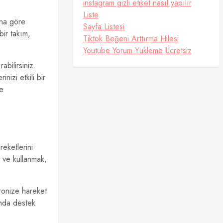
instagram gizli etiket nasıl yapılır
Liste
ona göre
Sayfa Listesi
bir takım,
Tiktok Beğeni Arttırma Hilesi
Youtube Yorum Yükleme Ücretsiz
abilirsiniz.
nizi etkili bir
de
reketlerini
 ve kullanmak,
kronize hareket
anda destek