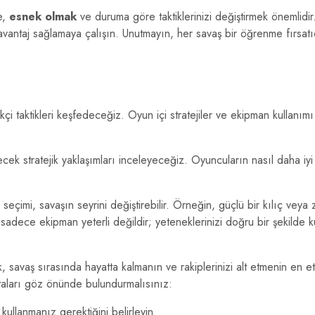
e,
esnek olmak
ve duruma göre taktiklerinizi değiştirmek önemlidir. 
 avantaj sağlamaya çalışın. Unutmayın, her savaş bir öğrenme fırsatı
i taktikleri keşfedeceğiz. Oyun içi stratejiler ve ekipman kullanım
cek stratejik yaklaşımları inceleyeceğiz. Oyuncuların nasıl daha iyi 
çimi, savaşın seyrini değiştirebilir. Örneğin, güçlü bir kılıç veya z
 sadece ekipman yeterli değildir; yeteneklerinizi doğru bir şekilde 
 savaş sırasında hayatta kalmanın ve rakiplerinizi alt etmenin en etk
oktaları göz önünde bulundurmalısınız:
kullanmanız gerektiğini belirleyin.