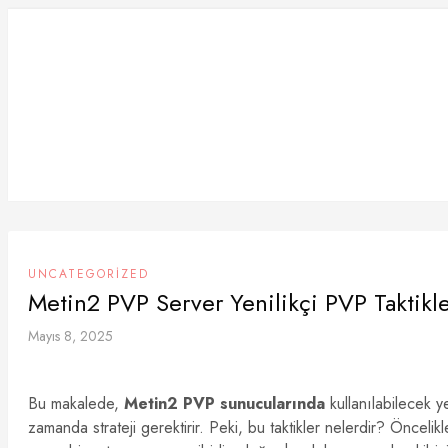
Skip
to
content
UNCATEGORIZED
Metin2 PVP Server Yenilikçi PVP Taktikle
Mayıs 8, 2025
Bu makalede,
Metin2 PVP sunucularında
kullanılabilecek y
zamanda strateji gerektirir. Peki, bu taktikler nelerdir? Öncelik