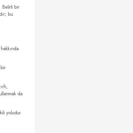
Belirli bir
dır; bu
ı hakkında
bir
ırh,
kullanmak da
ili yoludur.