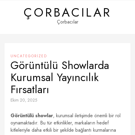
Skip
ÇORBACILAR
to
content
Çorbacılar
UNCATEGORIZED
Görüntülü Showlarda
Kurumsal Yayıncılık
Fırsatları
Ekim 20, 2025
Görüntülü showlar
, kurumsal iletişimde önemli bir rol
oynamaktadır. Bu tür etkinlikler, markaların hedef
kitleleriyle daha etkili bir şekilde bağlantı kurmalarına