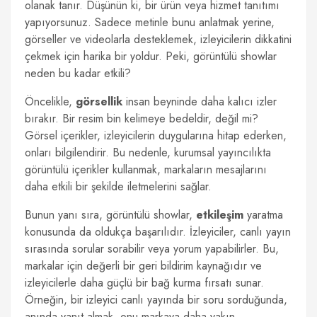
olanak tanır. Düşünün ki, bir ürün veya hizmet tanıtımı
yapıyorsunuz. Sadece metinle bunu anlatmak yerine,
görseller ve videolarla desteklemek, izleyicilerin dikkatini
çekmek için harika bir yoldur. Peki, görüntülü showlar
neden bu kadar etkili?
Öncelikle,
görsellik
insan beyninde daha kalıcı izler
bırakır. Bir resim bin kelimeye bedeldir, değil mi?
Görsel içerikler, izleyicilerin duygularına hitap ederken,
onları bilgilendirir. Bu nedenle, kurumsal yayıncılıkta
görüntülü içerikler kullanmak, markaların mesajlarını
daha etkili bir şekilde iletmelerini sağlar.
Bunun yanı sıra, görüntülü showlar,
etkileşim
yaratma
konusunda da oldukça başarılıdır. İzleyiciler, canlı yayın
sırasında sorular sorabilir veya yorum yapabilirler. Bu,
markalar için değerli bir geri bildirim kaynağıdır ve
izleyicilerle daha güçlü bir bağ kurma fırsatı sunar.
Örneğin, bir izleyici canlı yayında bir soru sorduğunda,
anında yanıt almak, onu markaya daha yakın