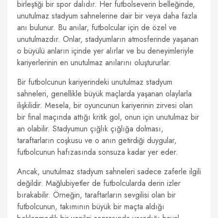
birleştiği bir spor dalıdır. Her futbolseverin belleğinde,
unutulmaz stadyum sahnelerine dair bir veya daha fazla
anı bulunur. Bu anılar, futbolcular için de özel ve
unutulmazdır. Onlar, stadyumların atmosferinde yaşanan
o büyülü anların içinde yer alırlar ve bu deneyimleriyle
kariyerlerinin en unutulmaz anılarını oluştururlar.
Bir futbolcunun kariyerindeki unutulmaz stadyum
sahneleri, genellikle büyük maçlarda yaşanan olaylarla
ilişkilidir. Mesela, bir oyuncunun kariyerinin zirvesi olan
bir final maçında attığı kritik gol, onun için unutulmaz bir
an olabilir. Stadyumun çığlık çığlığa dolması,
taraftarların coşkusu ve o anın getirdiği duygular,
futbolcunun hafızasında sonsuza kadar yer eder.
Ancak, unutulmaz stadyum sahneleri sadece zaferle ilgili
değildir. Mağlubiyetler de futbolcularda derin izler
bırakabilir. Örneğin, taraftarların sevgilisi olan bir
futbolcunun, takımının büyük bir maçta aldığı