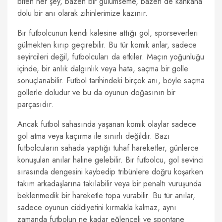
biten her şey, bazen bir gülümseme, bazen de kahkaha
dolu bir anı olarak zihinlerimize kazınır.
Bir futbolcunun kendi kalesine attığı gol, sporseverleri
gülmekten kırıp geçirebilir. Bu tür komik anlar, sadece
seyircileri değil, futbolcuları da etkiler. Maçın yoğunluğu
içinde, bir anlık dalgınlık veya hata, saçma bir golle
sonuçlanabilir. Futbol tarihindeki birçok anı, böyle saçma
gollerle doludur ve bu da oyunun doğasının bir
parçasıdır.
Ancak futbol sahasında yaşanan komik olaylar sadece
gol atma veya kaçırma ile sınırlı değildir. Bazı
futbolcuların sahada yaptığı tuhaf hareketler, günlerce
konuşulan anılar haline gelebilir. Bir futbolcu, gol sevinci
sırasında dengesini kaybedip tribünlere doğru koşarken
takım arkadaşlarına takılabilir veya bir penaltı vuruşunda
beklenmedik bir hareketle topa vurabilir. Bu tür anılar,
sadece oyunun ciddiyetini kırmakla kalmaz, aynı
zamanda futbolun ne kadar eğlenceli ve spontane