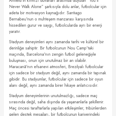
Anfield'in kırmızı duvarları arasında duyulan “You'll
Never Walk Alone” şarkısıyla dolu anlar, futbolcular için
adeta bir motivasyon kaynağıdır. Santiago
Bernabeu'nun o muhteşem manzarası karşısında
hissedilen gurur ve saygı, futbolcularda ayrı bir enerji
yaratır.
Stadyum deneyimleri aynı zamanda tarihi ve kültürel bir
derinliğe sahiptir. Bir futbolcunun Nou Camp'taki
maçında, Barcelona'nın zengin futbol geleneğiyle
buluşması, onun için unutulmaz bir an olabilir.
Maracanã'nın efsanevi atmosferi, Brezilyalı futbolcular
için sadece bir stadyum değil, aynı zamanda bir tapınak
gibidir. Bu stadyumlar, futbolcular için sadece bir oyun
alanı değil, aynı zamanda birer hikaye anlatıcısıdır.
Stadyum deneyimlerinin unutulmazlığı, sadece maç
sırasında değil, saha dışında da yaşananlarla şekillenir.
Maç öncesi taraftarlarla yapılan etkileşimler, tribünlerden
gelen destek mesajları, bir futbolcunun kariyerindeki