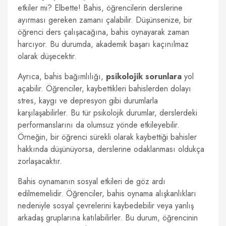
etkiler mi? Elbette! Bahis, öğrencilerin derslerine
ayırması gereken zamanı çalabilir. Düşünsenize, bir
öğrenci ders çalışacağına, bahis oynayarak zaman
harcıyor. Bu durumda, akademik başarı kaçınılmaz
olarak düşecektir.
Ayrıca, bahis bağımlılığı,
psikolojik sorunlara
yol
açabilir. Öğrenciler, kaybettikleri bahislerden dolayı
stres, kaygı ve depresyon gibi durumlarla
karşılaşabilirler. Bu tür psikolojik durumlar, derslerdeki
performanslarını da olumsuz yönde etkileyebilir.
Örneğin, bir öğrenci sürekli olarak kaybettiği bahisler
hakkında düşünüyorsa, derslerine odaklanması oldukça
zorlaşacaktır.
Bahis oynamanın sosyal etkileri de göz ardı
edilmemelidir. Öğrenciler, bahis oynama alışkanlıkları
nedeniyle sosyal çevrelerini kaybedebilir veya yanlış
arkadaş gruplarına katılabilirler. Bu durum, öğrencinin