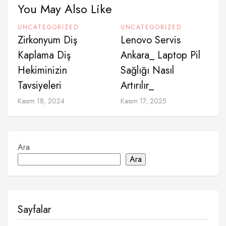
You May Also Like
UNCATEGORIZED
UNCATEGORIZED
Zirkonyum Diş
Lenovo Servis
Kaplama Diş
Ankara_ Laptop Pil
Hekiminizin
Sağlığı Nasıl
Tavsiyeleri
Artırılır_
Kasım 18, 2024
Kasım 17, 2025
Ara
Ara
Sayfalar